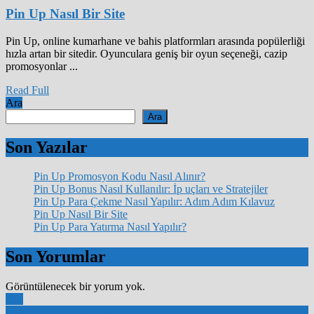
Pin
Pin Up Nasıl Bir Site
Up
Pin Up, online kumarhane ve bahis platformları arasında popülerliği
Nasıl
hızla artan bir sitedir. Oyunculara geniş bir oyun seçeneği, cazip
Bir
promosyonlar ...
Site
Read
Read Full
Full
Ara
Ara
Son Yazılar
Pin Up Promosyon Kodu Nasıl Alınır?
Pin Up Bonus Nasıl Kullanılır: İp uçları ve Stratejiler
Pin Up Para Çekme Nasıl Yapılır: Adım Adım Kılavuz
Pin Up Nasıl Bir Site
Pin Up Para Yatırma Nasıl Yapılır?
Son Yorumlar
Görüntülenecek bir yorum yok.
Back
Top
to
eminegogusmutfakmuzesi.org